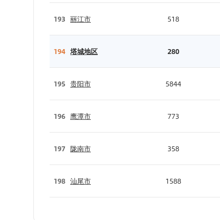
193
丽江市
518
194
塔城地区
280
195
贵阳市
5844
196
鹰潭市
773
197
陇南市
358
198
汕尾市
1588