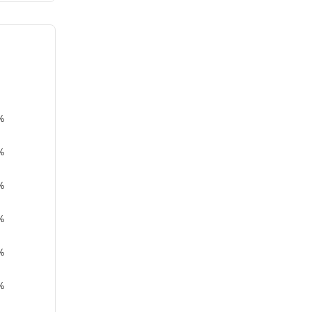
%
%
%
%
%
%