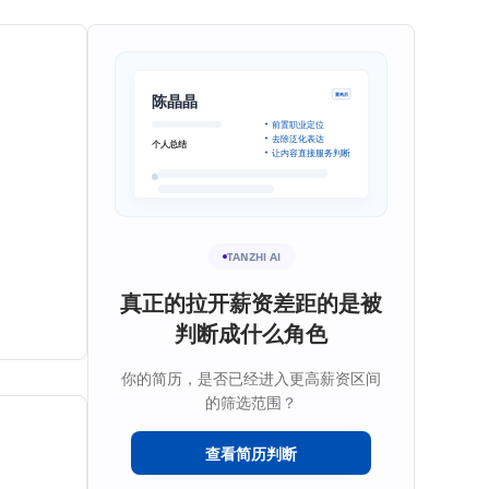
陈晶晶
重构后
前置职业定位
去除泛化表达
个人总结
让内容直接服务判断
TANZHI AI
真正的拉开薪资差距的是被
判断成什么角色
你的简历，是否已经进入更高薪资区间
的筛选范围？
查看简历判断