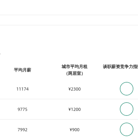
。
城市平均月租
谈职薪资竞争力指
平均月薪
（两居室）
11174
¥2300
20.6
9775
¥1200
20.5
7992
¥900