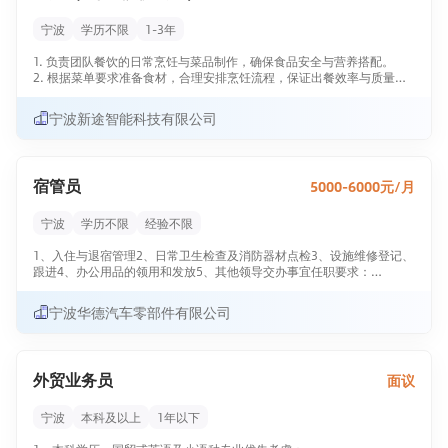
宁波
学历不限
1-3年
1. 负责团队餐饮的日常烹饪与菜品制作，确保食品安全与营养搭配。
2. 根据菜单要求准备食材，合理安排烹饪流程，保证出餐效率与质量。
3. 维护厨房环境卫生，遵守食品安全操作规范，保障员工用餐安全。
任职要求
宁波新途智能科技有限公司
1. 具备健康证，身体健康，无传染性疾病，能够适应高强度工作节奏。
2. 有3年以上150人左右规模的厨师工作经验，熟悉中式烹饪流程。
3. 熟悉食品安全法规，具备良好的卫生意识与操作规范。 只需两步，轻
松找工作：
宿管员
5000-6000元/月
1、先点击投简历；
2、再打电话。联系时请说在【兴慈人才网】上看到的！
宁波
学历不限
经验不限
1、入住与退宿管理2、日常卫生检查及消防器材点检3、设施维修登记、
跟进4、办公用品的领用和发放5、其他领导交办事宜任职要求：
1、会熟练使用电脑，具备基本的办公软件操作能力
2、有经验者优先，具备良好的沟通协调能力与责任心上班时间早上八点
宁波华德汽车零部件有限公司
到晚上八点，单双休。要求住在员工宿舍内。
只需两步，轻松找工作：
1、先点击投简历；
2、再打电话。联系时请说在兴慈人才网上看到的！
外贸业务员
面议
宁波
本科及以上
1年以下