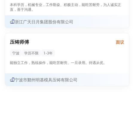
2. 熟练操作主流ERP（用友/金蝶/管家婆/鼎捷等），精通BOM、工单、
2、 5年以上财务相关工作,有互联网公司财务&税务规划成熟经验优先；
本科学历，机械专业，工作勤奋、积极主动，能吃苦耐劳，为人诚实正
MRP运算、仓库管理、成本核算逻辑。
3、 熟悉国家会计准则以及相关的财务、税务、审计法规、政策；具有全
直，善于沟通。
3. 熟悉工厂全业务流程：钣金货架/五金生产、采购、外协加工、仓储出
面的财务专业知识、账务处理及财务管理经验。具备中级职称，高级会
入库、财务对账，看得懂产品BOM、物料科单。
计师、注册会计师优先；
浙江广天日月集团股份有限公司
4. 具备独立处理ERP数据异常、流程优化能力，能自主编写操作SOP、培
4、 熟练使用财务软件和办公软件；
训文档。
5、 具有良好的职业操守和团队合作精神，高度责任感和敬业精神，适应
5. 基础计算机网络、软硬件维护能力，可独立处理电脑、打印机、网络
短途出差。
故障。
6、 有证券公司从业经验或大型上市企业从业经验者优先。
压铸师傅
面议
6. 良好跨部门沟通能力，能听懂业务部门需求，转化为ERP可落地配置
方案。
7. 有钣金、货架、五金制造行业ERP维护经验优先；懂简单SQL查询优
宁波
学历不限
1-3年
先。只需两步，轻松找工作：
1、先点击投简历；
能独立工作，熟练操作，能吃苦耐劳。一旦录用。待遇从优。
2、再打电话。联系时请说在兴慈人才网上看到的！
宁波市鄞州明基模具压铸有限公司