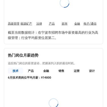
高级管理
能源矿产
法律
产品
咨询
金融
电子/通信
技术
截至当前数据统计：在宁波市招聘市场中薪资最高的行业为高
级管理；行业平均薪资位居第二。
热门岗位月薪趋势
追踪热门岗位的薪资波动，把握谈判入职的最佳时机。
技术
产品
金融
销售
运营
设计
教
6月技术类岗位平均月薪：¥14800