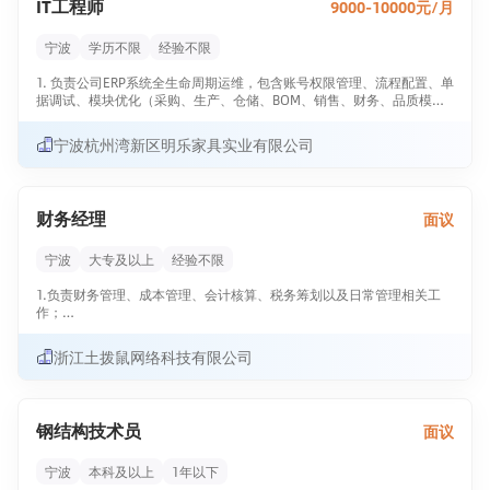
IT工程师
9000-10000元/月
专业；
2、 1年以上商务相关领域工作经验；
3、 有商务推广、策划方面的经验；
宁波
学历不限
经验不限
4、 英语及计算机运用熟练，有一定财务知识者优先考虑；
5、 良好的语言表达及较强的沟通能力，工作认真细致，积极进取，善于
1. 负责公司ERP系统全生命周期运维，包含账号权限管理、流程配置、单
学习与创新。
据调试、模块优化（采购、生产、仓储、BOM、销售、财务、品质模
块），保障系统日常稳定运行。
2. 对接研发、生产、采购、仓库、财务各部门，收集业务需求，梳理业
宁波杭州湾新区明乐家具实业有限公司
务流程，完成ERP单据、工序、编码、BOM、物料科单、生产工单等后
台配置与流程优化。
3. 处理ERP日常故障：单据报错、库存异常、成本核算出错、流程卡
死、数据同步异常，快速排查问题并给出解决方案，保障各部门正常做
财务经理
面议
账、领料、入库、出货。
4. 新员工ERP操作培训，编制ERP操作手册、流程规范，定期组织各岗位
人员系统实操培训，解决员工日常操作疑问。
宁波
大专及以上
经验不限
5. 维护基础数据标准：统一物料编码、客户供应商档案、工艺路线、BO
M层级、仓库库位，定期清理系统垃圾数据、修正错误档案，保证数据准
1.负责财务管理、成本管理、会计核算、税务筹划以及日常管理相关工
确。
作；
6. 对接ERP软件服务商，跟进版本升级、补丁更新、功能二次开发需
2.负责财务报告编制，政府等利益相关方的对口部门报送有关财务信
求，沟通开发需求、验收开发功能，跟进BUG修复。
息；
浙江土拨鼠网络科技有限公司
7. 配合品质、生产、包装、设计部门打通ERP与质检、打样、包装数据流
3.负责银行账户管理和资金管理；
转，实现订单—打样—生产—入库—出货数据一体化。
4.负责财务预算的制定、监控及分析；
8. 负责服务器、办公电脑、打印机、网络、监控等基础IT软硬件维护，
5.负责经济合同中涉及财务管理及价格等的审核；
账号开通、网络故障排查、办公设备检修。
6.负责财务信息管理和风险控制；
钢结构技术员
面议
9. 定期导出ERP经营报表（库存报表、生产损耗、采购对账、成品出
7.组织财务人员的岗位培训、技能培训工作、员工工作指导及绩效考评工
库、生产成本），根据管理层需求定制查询报表。
作；
任职要求1. 计算机、信息管理、机电相关专业，2年以上制造业ERP运维
8.指导与监督下属工作计划的制定与实施。任职资格：
宁波
本科及以上
1年以下
实施经验。
1、 财务类相关专业毕业，正规院校本科以上学历；