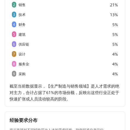
21%
2
销售
13%
3
技术
5%
4
财务
5%
5
建筑
5%
6
供应链
4%
7
设计
4%
8
服务业
4%
9
采购
截至当前数据显示，【生产制造与销售领域】是人才需求的绝
对主力，合计占据了61%的市场份额，反映出这些行业正处于
快速扩张或人员流动较高的阶段。
经验要求分布
揭示市场对不同经验层次人才的需求结构，助您找准自身定位。