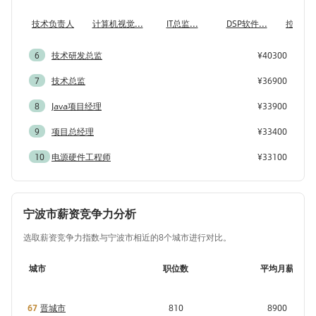
技术负责人
计算机视觉...
IT总监...
DSP软件...
控制算法
6
技术研发总监
¥40300
7
技术总监
¥36900
8
Java项目经理
¥33900
9
项目总经理
¥33400
10
电源硬件工程师
¥33100
宁波市薪资竞争力分析
选取薪资竞争力指数与宁波市相近的8个城市进行对比。
城市
职位数
平均月薪
67
晋城市
810
8900