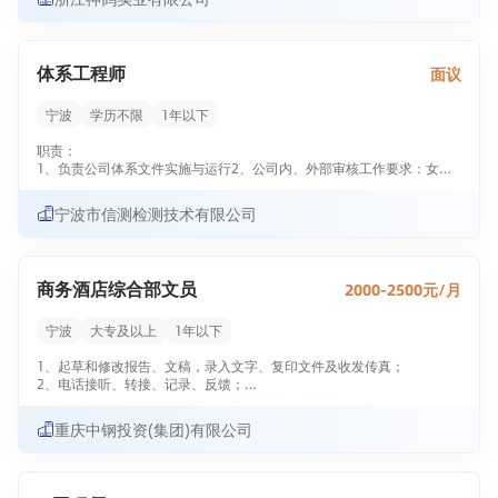
体系工程师
面议
宁波
学历不限
1年以下
职责：
1、负责公司体系文件实施与运行2、公司内、外部审核工作要求：女
性，大专以上学历，有一年以上体系方面实战经验
宁波市信测检测技术有限公司
商务酒店综合部文员
2000-2500元/月
宁波
大专及以上
1年以下
1、起草和修改报告、文稿，录入文字、复印文件及收发传真；
2、电话接听、转接、记录、反馈；
3、管理档案、通讯录等文件资料；
4、负责日常办公用品采购、发放、登记管理，办公室设备管理；
重庆中钢投资(集团)有限公司
5、订阅年度报刊杂志，收发日常报刊杂志及交换邮件；
6、员工考勤统计及外出人员管理。
任职资格：
1、 1年及以上相关工作经验，大专及以上学历，国际贸易、商务英语类