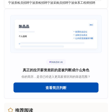
宁波质检员招聘
宁波质检招聘
宁波采购员招聘
宁波体系工程师招聘
陈晶晶
重构后
前置职业定位
去除泛化表达
个人总结
让内容直接服务判断
TANZHI AI
真正的拉开薪资差距的是被判断成什么角色
你的简历，是否已经进入更高薪资区间的筛选范围？
查看简历判断
推荐阅读