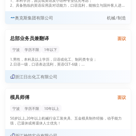
1、本科学历，国贸或英语及小语种专业优先考虑；
2、具备熟练的英语应用及对话能力，口语流利，能独立与国外客人进行
沟通，大学英语六级以上； 3 善于交流、沟通，工作态度端正，积极，
团队合作精神强，责任心强！
奥克斯集团有限公司
机械/制造
4、具有较强的谈判力、说服力，亲和力及人际敏感度。 请将简历发送
至：lucky.wang@auxgroup.com 邮箱，谢谢。
总部业务员兼翻译
面议
宁波
学历不限
1年以下
1.男性，本科及以上学历，日语或化工、制药类专业；
2.日语一级，口语表达流利，英语CET-6级；
3.具有良好的沟通能力和团队合作精神。
浙江日出化工有限公司
模具师傅
面议
宁波
学历不限
10年以上
50岁以上,20年以上机械行业工装夹具、五金模具制作经验，动手能力
强，已退休或将退休人士优先！
浙江神鸽实业有限公司