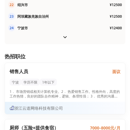
22
绍兴市
¥12500
23
阿坝藏族羌族自治州
¥12500
24
宁波市
¥12400
热招职位
销售人员
面议
宁波
学历不限
1年以下
1． 市场营销或相关计算机专业。2． 热爱销售工作。性格外向，高度的
工作热情，良好的团队合作精神，逻辑、条理性强； 3． 优秀的沟通、
协调、组织与开拓能力；4． 工作热情积极、细致耐心，具有良好的沟通
能力、协调能力，性格开朗，相貌端正，待人热诚；熟练使用相关办公
浙江云道网络科技有限公司
软件。5． 待遇面议。
厨师（五险+提供食宿）
7000-8000元/月