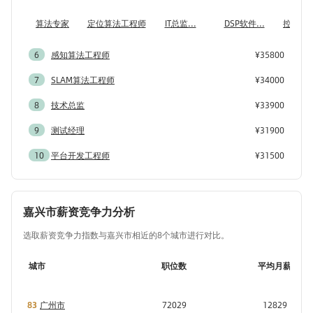
算法专家
定位算法工程师
IT总监...
DSP软件...
控制软件
6
感知算法工程师
¥35800
7
SLAM算法工程师
¥34000
8
技术总监
¥33900
9
测试经理
¥31900
10
平台开发工程师
¥31500
嘉兴市薪资竞争力分析
选取薪资竞争力指数与嘉兴市相近的8个城市进行对比。
城市
职位数
平均月薪
83
广州市
72029
12829