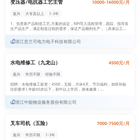
变压器/电抗器工艺主管
10000-16000元/月
独立开展工作；- 良好的沟通技巧和能力及销售技巧；- 良好的团队精神
和职业品德；- 吃苦耐劳，能适应经常性的短距离出差；- 有外企相关经
验者优先。福利待遇：工资：底薪2500元+业务提成 （底薪根据年度业
嘉兴
大专及以上
1-3年
绩，每年上调一次）；五险一金；过节费及餐费补贴等相关员工福利；
双休；法定假日依法休息，享受带薪年假。
1、负责新产品制造工艺,方案的设定，NPI导入流程管理，跟踪、指导首
次产品生产，满足制造过程的需求，保证产品顺利生产；（具体以工艺
安全经理分配为主）2、负责变压器车间产品返工方案拟定及跟进；
3、负责产品生产图纸工艺审核；
浙江意兰可电力电子科技有限公司
4、负责各类生产工装的设计，样品模具OA申请，流程跟踪，以及使用
情况跟踪，确保生产出合格产品。
5、负责生产员工工艺文件，图纸，及其它相关文件的培训；
6、负责现场生产工艺稽核、工艺技术支持、关键工序管理，维持制程的
水电维修工（九龙山）
4500元/月
稳定性；
7、组织实施现场工艺优化，提高生产效率和制程的能力，运用IE手法在
量产制造过程中实施工艺流程优化、制造方式优化等IE优化工作，以提高
嘉兴
学历不限
经验不限
生产效率、降低制造成本，提高产品制造质量；
8、标准工时的制定和维护（卷绕、装配、测试工序），提供准确的工时
招聘：水电维修工薪资：4500，五险，月休4天，节日福利，加班补贴
数据以作为工时预算、员工绩效管理的基本依据；
任职要求1.年龄60岁以下，初中以上学历，身体健康；
9、负责售后服务支持及协助研发部门有关工作；
2. 持有有效低压电工证，证件可查；
10、协调质量部进行浙江工厂6S、工艺稽查及改善；
3. 1年以上小区/商场水电维修经验，精通强弱电、水管维修；
浙江中能物业服务股份有限公司
4. 可独立处理跳闸、漏水、洁具、灯具各类故障；
11、负责工艺文件无纸化系统上传；
5. 有服务意识，服从轮班、应急抢修安排。工作内容：水电维修、园区
12、上级领导交办的其他工作事项。
水电日常巡检、设备定期保养、小型水电改造、其他维修工作。能力优
岗位要求：
秀，其他条件可适当放宽。请直接来电
叉车司机（五险）
7000-7500元/月
1、电气、工业自动化、机械制造类专业，大学专科或以上学历；
2、3-5年以上电气设计或工艺控制相关工作经验；
3、熟悉使用CAD绘图软件、熟悉使用OFFICE办公软件；
嘉兴
学历不限
1-3年
4、较强的学习，沟通和协调能力，工作认真，积极负责；