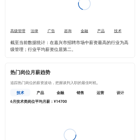
高级管理
法律
广告
咨询
金融
产品
技术
运营
截至当前数据统计：在嘉兴市招聘市场中薪资最高的行业为高
级管理；行业平均薪资位居第二。
热门岗位月薪趋势
追踪热门岗位的薪资波动，把握谈判入职的最佳时机。
技术
产品
金融
销售
运营
设计
教
6月技术类岗位平均月薪：¥14700