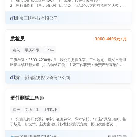
1、确保公司营运标准高效在门店落地，提升销售与毛利；
岗位职责
2、理解商圈和用户，据此对门店品类和商品经营方向有清晰的认知，通
过品类/商品经营、拉新、营销、门店布局、商品订货、陈列、服务，售
1. 承接销售订单，结合产能、物料编制周/日生产排程，下达车间工单，
后，库存管控等；
北京三快科技有限公司
跟踪生产进度。
3、管控店内损耗、提升门店人效，优化可控费用（如物料，水电煤等营
运费用），达成主要考核KPI；
2. 核对产品BOM，联动物料岗跟进物料齐套，处理缺料、来料异常，保
4、对内各协同部门的日常高效交互，达成共识，高效执行总部和区域新
障顺利上线。
项目落地；
质检员
3000-4499元/月
5、对外关系的建立维护，如相关政府职能部门（市场管理、消协等）、
3. 应对插单、工艺变更、设备故障等突发情况，及时调整排产计划。
物业关系，打造协作融洽的合作伙伴。
嘉兴
学历不限
3-5年
4. 统计计划达成率、准时交付率等数据，提交日常报表，参与产销协调
沟通。
工资待遇：3500-4200元/月，我公司提供住宿。工作地点：嘉兴市南湖
区新丰镇凤新大道（东方特钢西侧）主要工作职责：负责产品零配件的
5. 配合车间、采购、品质等部门，推进问题闭环。
检验车间过程检验要求有机械泵阀行业质检工作经验待遇优厚
浙江康福隆测控设备有限公司
硬件测试工程师
嘉兴
学历不限
1年以下
1、负责电路开发设计评审、变更评审、降本辅配、“四新”风险识别，基
于场景、新技术、新方案输出针对性的测试方案，提出改善建议
2、负责对新品电路、整机驱动器可靠性评价、编制测试方案；
美的集团股份有限公司
机械/制造