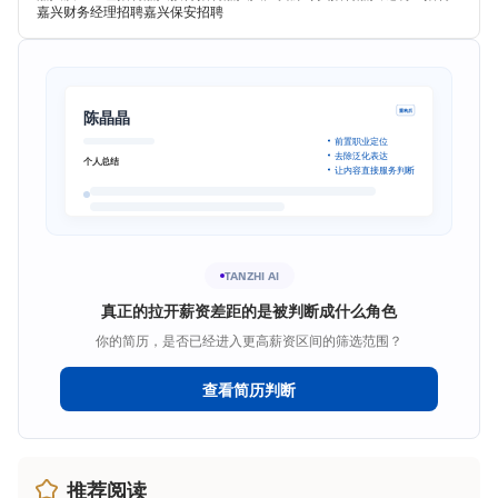
嘉兴财务经理招聘
嘉兴保安招聘
陈晶晶
重构后
前置职业定位
去除泛化表达
个人总结
让内容直接服务判断
TANZHI AI
真正的拉开薪资差距的是被判断成什么角色
你的简历，是否已经进入更高薪资区间的筛选范围？
查看简历判断
推荐阅读