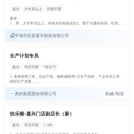
嘉兴
大专及以上
经验不限
要求：
1、男，大专学历以上，有相关经验者优先2、善于沟通和协调、吃苦耐
劳、勤奋好学、工作积极主动岗位职责：
1、熟悉公司基本情况，能通过学习迅速胜任各岗位工作2、需在车间生
平湖市双喜童车制造有限公司
产一线实习，根据实习结果，进行培养发展
生产计划专员
嘉兴
学历不限
1年以下
1. 承接销售订单，结合产能、物料编制周/日生产排程，下达车间工单，
跟踪生产进度。
2. 核对产品BOM，联动物料岗跟进物料齐套，处理缺料、来料异常，保
美的集团股份有限公司
机械/制造
障顺利上线。
3. 应对插单、工艺变更、设备故障等突发情况，及时调整排产计划。
快乐猴-嘉兴门店副店长（新）
4. 统计计划达成率、准时交付率等数据，提交日常报表，参与产销协调
沟通。
嘉兴
学历不限
1-3年
5. 配合车间、采购、品质等部门，推进问题闭环。