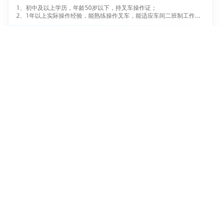
5、有变压器行业从业经验，熟悉变压器测试及制造工艺流程者优先；
1、初中及以上学历，年龄50岁以下，持叉车操作证；
6、外资企业电气工程师经历，或有现代电气制造业现场经验者优先。
2、1年以上实际操作经验，能熟练操作叉车，能适应车间二班制工作。
薪资待遇：
1、月综合工资7000元-7500元左右；
茂友木材股份有限公司
2、安排食宿，缴纳五险，有效益奖。请投递简历以后直接电话联系我
企业文化主管
1.3-2.4万
嘉兴
本科及以上
5-10年
主要职责：
1.诊断并完善企业文化体系，制定年度企业文化建设规划。
2.负责企业文化团队的搭建与管理，带领团队完成企业文化体系建设、
传播推广与活动落地等核心任务。
徐工集团
3. 设计并推动中印员工文化融入项目，确保核心价值理念有效渗透。
4. 通过访谈、调研等方式持续监测文化落地效果，评估员工敬业度，提
供改进建议，营造健康组织氛围。
5. 与人力资源、行政、品牌等部门紧密合作，确保文化举措与公司战
略、管理制度协同一致。
谈职
使用与帮助
联系方式
职场数据
用户协议
contact@tanzhi.cn
线上简历
隐私政策