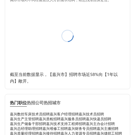
截至当前数据显示，【嘉兴市】招聘市场近58%向【1年以
内】敞开。
热门职位
热招公司
热招城市
嘉兴数控车床技术员招聘
嘉兴客户经理招聘
嘉兴技术员招聘
嘉兴生产主管招聘
嘉兴质检招聘
嘉兴服务员招聘
嘉兴快递员招聘
嘉兴生产储备干部招聘
嘉兴技术支持工程师招聘
嘉兴主办会计招聘
嘉兴总经理助理招聘
嘉兴维修工招聘
嘉兴财务专员招聘
嘉兴主播招聘
嘉兴质量经理招聘
嘉兴接待招聘
嘉兴人力资源专员招聘
嘉兴缝纫工招聘