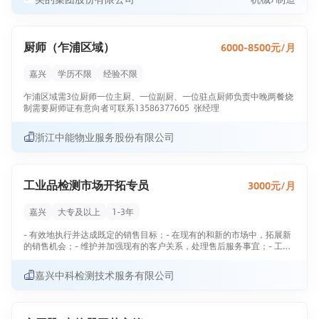
3、对接市场维修、客户故障的问题，开展失效分析以及检讨测试及评审
的漏洞，及时完善更新测试用例库，并建立案例库
厨师（乍浦区域）
6000-8500元/月
4、对客户应用场景、新技术的开展可靠性研究，建立场景实验方案
嘉兴
学历不限
经验不限
乍浦区域需3位厨师一位主厨、一位副厨、一位驻点厨师负责中晚两餐烧
制需要厨师证有意向者可联系13586377605 张经理
浙江中能物业服务股份有限公司
工业品检测市场开拓专员
3000元/月
嘉兴
大专及以上
1-3年
- 有效地执行并达成既定的销售目标；- 在现有的和新的市场中，拓展新
的销售机会；- 维护并加强现有的客户关系，处理售后服务事宜；- 工业
品检测相关推广活动的组织；- 收集市场信息，关注竞争对手及市场发展
趋势，进一步拓展新的业务。职位要求:-大学本科以上，电气、机械、石
嘉兴中科检测技术服务有限公司
化、冶金、材料工程、市场营销专业优先； - 2年以上检测领域销售或市
场工作经验，有电力系统或其辅助行业工作经验者优先； - 大学英语四
级以上，英语沟通能力强，办公软件操作熟练； - 诚信，优良的仪表和
谈吐，强烈的责任心，良好的沟通技巧和团队合作精神- 沟通能力强，能