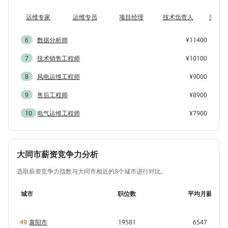
运维专家
运维专员
项目经理
技术负责人
测试工
6
数据分析师
¥11400
7
技术销售工程师
¥10100
8
风电运维工程师
¥9000
9
售后工程师
¥8900
10
电气运维工程师
¥7900
大同市薪资竞争力分析
选取薪资竞争力指数与大同市相近的8个城市进行对比。
城市
职位数
平均月薪
49
襄阳市
19581
6547