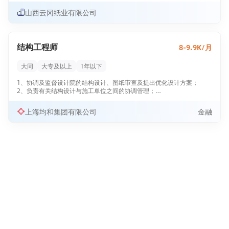
2. 编制并更新工艺规程、作业指导书等技术文件，指导生产团队规范操
山西云冈纸业有限公司
作；
3. 主导生产过程中的工艺问题分析与解决，提供实时技术支持，保障产
品质量与生产稳定性；
4. 参与新产品的研发试产及工艺验证，推动新产品顺利实现规模化量
结构工程师
8-9.9K/月
产；
5. 持续开展工艺改进项目，提升设备效率、降低能耗损耗，优化产品综
合性能。
大同
大专及以上
1年以下
任职要求：
1. 本科及以上学历，轻化工程、造纸工程或相关专业背景；
1、协调及监督设计院的结构设计、图纸审查及提出优化设计方案；
2. 5年以上生活用纸行业工艺管理经验，熟悉卫生纸、面巾纸等产品生产
2、负责有关结构设计与施工单位之间的协调管理；
工艺；
3、解决现场技术问题，及时跟进设计变更内容，并完成相关图纸及文件
3. 具备较强的沟通协调能力与团队协作精神，能跨部门推进工作；
的整理。
上海均和集团有限公司
金融
4. 工作责任心强，具备良好的技术分析与问题解决能力。 行业要求：印
任职要求：
刷/包装/造纸
1、大专及以上学历，土木工程或结构工程专业；
2、8年以上相关工作经验，有设计院工作经验者有限考虑；
3、熟悉并掌握工程各类工艺工法，能独自完成各类别项目的设计工作；
4、具备强烈的责任心和良好的团队合作能力；
5、大型房产公司相关从业经历者，山西大同及周边区域人士优先考虑。
备注：本岗位代集团下属房产公司（山西大同项目）招聘，需外派至山
西大同工作。