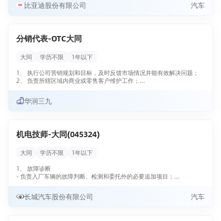
2、负责客户休息区的环境卫生及绿化布置、每日清洁；
比亚迪股份有限公司
汽车
3、发布与销售店里车型；
4、负责客户休息区相关设备的维护。
分销代表-OTC大同
大同
学历不限
1年以下
1、 执行公司营销规划和目标，及时反馈市场情况并能有效解决问题；
2、 负责所辖区域内商业或零售客户维护工作；
3、分级管理目标客户，了解客户情况，合理安排拜访频率，正确传递产
品和活动信息；
华润三九
4、实时准确反馈市场信息，保持数据库信息同步更新；
机电技师-大同(045324)
大同
学历不限
1年以下
1、 故障诊断
- 负责入厂车辆的故障判断、检测和委托外的必要追加项目；
2、车辆保养
长城汽车股份有限公司
汽车
- 根据要求完成车辆保养工作；
- 控制保养项目的执行时间；
- 向服务顾问反馈车辆状况，以便于确定维修报价；