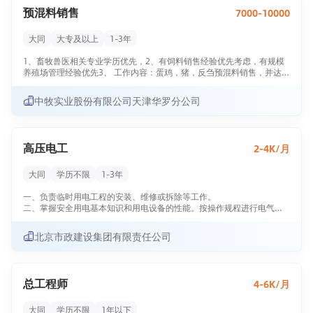
预混料销售
7000-10000
3、车辆维修
- 根据要求调整及优化测试；
- 按照指导书要求完成拆装及维修工作 ；
大同
大专及以上
1-3年
4、工位管理
1、畜牧兽医相关专业学历优先，2、有饲料销售经验优先考虑，有规模
- 负责本工位设备及使用工具的维护和管理；
养殖场管理经验优先3、 工作内容：蛋鸡，猪，反刍预混料销售，并达成
- 负责工位区域环境的清洁和保持；
公司下达的销售目标考核；
4、 遵守工作制度，认真执行公司下达的其他工作；
中牧实业股份有限公司天津华罗分公司
5、质量保证
5、人品正直，思想积极，乐于学习，愿意从事挑战性工作。
- 负责工序质量的自检、互检；
6、车间管理
高压电工
2-4K/月
-负责车间派工、设备维护等相关管理工作；
7、其它
大同
学历不限
1-3年
- 其他安排的临时性工作。
一、负责临时用电工程的安装、维修或拆除等工作。
二、掌握安全用电基本知识和用电设备的性能。按操作规程进行电气施
工作业和维修。工作时正确穿戴好相应的劳动保护用品。
三、每天巡视检查电器设备、线路和保护电器设备的防护设施是否完
北京市政建设集团有限责任公司
好，发现问题及时处理，严禁设备带病运行，并做好记录。
四、停用设备必须拉闸断电，锁好开关箱。
五、贯彻执行有关安全用电的规程，遵守各项规章制度，做到安全操
作。
总工程师
4-6K/月
六、努力学习安全规程和电器安全技术，提高电器安全技术水平，参加
各项有关安全活动。
七、坚守岗位，遵守劳动纪律，不串岗。如有特殊任务时，电工要坚守
大同
学历不限
1年以下