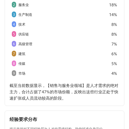
18%
2
服务业
14%
3
生产制造
8%
4
技术
8%
5
供应链
7%
6
高级管理
6%
7
建筑
5%
8
传媒
4%
9
市场
截至当前数据显示，【销售与服务业领域】是人才需求的绝对
主力，合计占据了47%的市场份额，反映出这些行业正处于快
速扩张或人员流动较高的阶段。
经验要求分布
揭示市场对不同经验层次人才的需求结构，助您找准自身定位。