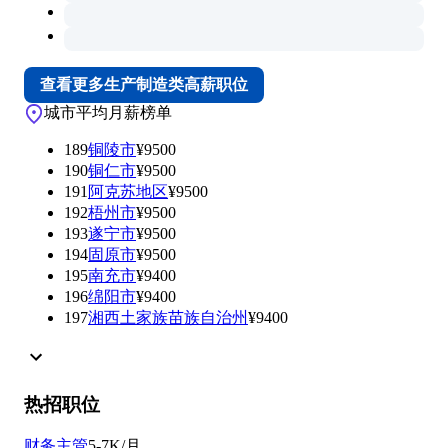
查看更多生产制造类高薪职位
城市平均月薪榜单
189
铜陵市
¥9500
190
铜仁市
¥9500
191
阿克苏地区
¥9500
192
梧州市
¥9500
193
遂宁市
¥9500
194
固原市
¥9500
195
南充市
¥9400
196
绵阳市
¥9400
197
湘西土家族苗族自治州
¥9400
热招职位
财务主管
5-7K/月