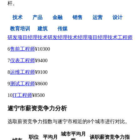
杆。
技术
产品
金融
销售
运营
设计
教育培训
建筑
传媒
研发项目经理
技术研发经理
技术经理
项目经理
技术工程师
6
售前工程师
¥10300
7
仪表工程师
¥9400
8
运维工程师
¥9100
9
测试工程师
¥8600
10
IT工程师
¥8500
遂宁市薪资竞争力分析
选取薪资竞争力指数与遂宁市相近的8个城市进行对比。
城市平均月
职位
平均月
谈职薪资竞争力指