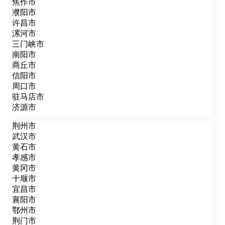
焦作市
濮阳市
许昌市
漯河市
三门峡市
南阳市
商丘市
信阳市
周口市
驻马店市
济源市
荆州市
武汉市
黄石市
孝感市
黄冈市
十堰市
宜昌市
襄阳市
鄂州市
荆门市