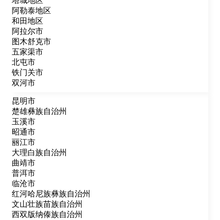
塔城地区
阿勒泰地区
和田地区
阿拉尔市
图木舒克市
五家渠市
北屯市
铁门关市
双河市
昆明市
楚雄彝族自治州
玉溪市
昭通市
丽江市
大理白族自治州
曲靖市
普洱市
临沧市
红河哈尼族彝族自治州
文山壮族苗族自治州
西双版纳傣族自治州