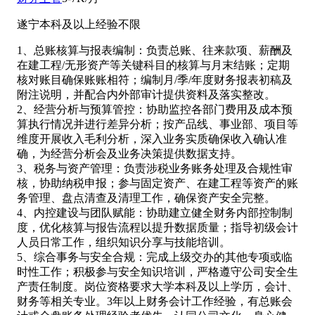
遂宁
本科及以上
经验不限
1、总账核算与报表编制：负责总账、往来款项、薪酬及
在建工程/无形资产等关键科目的核算与月末结账；定期
核对账目确保账账相符；编制月/季/年度财务报表初稿及
附注说明，并配合内外部审计提供资料及落实整改。
2、经营分析与预算管控：协助监控各部门费用及成本预
算执行情况并进行差异分析；按产品线、事业部、项目等
维度开展收入毛利分析，深入业务实质确保收入确认准
确，为经营分析会及业务决策提供数据支持。
3、税务与资产管理：负责涉税业务账务处理及合规性审
核，协助纳税申报；参与固定资产、在建工程等资产的账
务管理、盘点清查及清理工作，确保资产安全完整。
4、内控建设与团队赋能：协助建立健全财务内部控制制
度，优化核算与报告流程以提升数据质量；指导初级会计
人员日常工作，组织知识分享与技能培训。
5、综合事务与安全合规：完成上级交办的其他专项或临
时性工作；积极参与安全知识培训，严格遵守公司安全生
产责任制度。岗位资格要求大学本科及以上学历，会计、
财务等相关专业。3年以上财务会计工作经验，有总账会