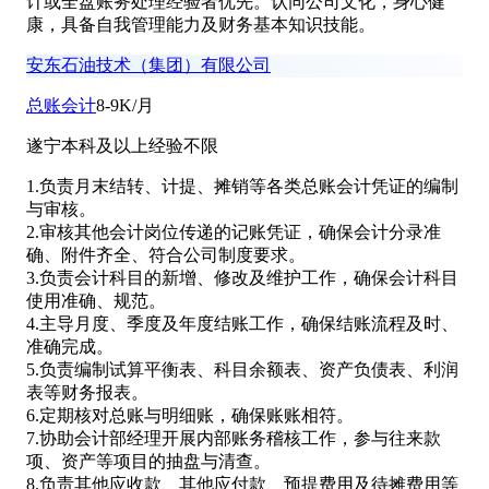
计或全盘账务处理经验者优先。认同公司文化，身心健
康，具备自我管理能力及财务基本知识技能。
安东石油技术（集团）有限公司
总账会计
8-9K/月
遂宁
本科及以上
经验不限
1.负责月末结转、计提、摊销等各类总账会计凭证的编制
与审核。
2.审核其他会计岗位传递的记账凭证，确保会计分录准
确、附件齐全、符合公司制度要求。
3.负责会计科目的新增、修改及维护工作，确保会计科目
使用准确、规范。
4.主导月度、季度及年度结账工作，确保结账流程及时、
准确完成。
5.负责编制试算平衡表、科目余额表、资产负债表、利润
表等财务报表。
6.定期核对总账与明细账，确保账账相符。
7.协助会计部经理开展内部账务稽核工作，参与往来款
项、资产等项目的抽盘与清查。
8.负责其他应收款、其他应付款、预提费用及待摊费用等