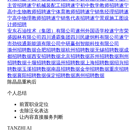
主管招聘
遂宁机械装配工招聘
遂宁初中数学教师招聘
遂宁
高中生物教师招聘
遂宁体育教师招聘
遂宁销售经理招聘
遂
宁高中物理教师招聘
遂宁销售代表招聘
遂宁景观施工图设
计师招聘
安东石油技术（集团）有限公司
遂州外国语学校
遂宁市荣
盛园林有限公司
四川通霸集团
四川民建饲料有限公司
遂宁
市劲锐通新能源有限公司
中研赢创智能科技有限公司
滁州招聘数据
合肥招聘数据
杭州招聘数据
无锡招聘数据
成
都招聘数据
西安招聘数据
北京招聘数据
苏州招聘数据
荆州
招聘数据
十堰招聘数据
温州招聘数据
上海招聘数据
绍兴招
聘数据
玉溪招聘数据
南昌招聘数据
金华招聘数据
重庆招聘
数据
襄阳招聘数据
保定招聘数据
惠州招聘数据
陈晶晶
重构后
个人总结
前置职业定位
去除泛化表达
让内容直接服务判断
TANZHI AI