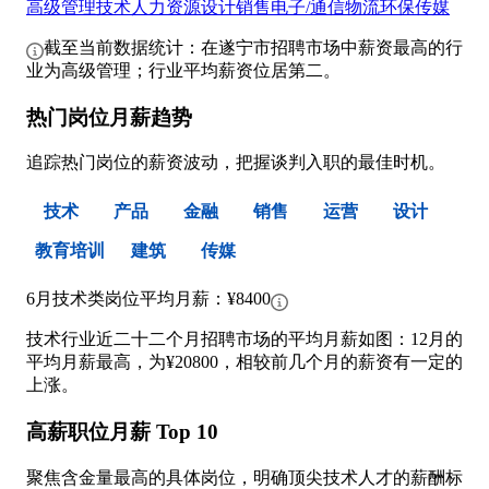
高级管理
技术
人力资源
设计
销售
电子/通信
物流
环保
传媒
截至当前数据统计：在遂宁市招聘市场中薪资最高的行
业为高级管理；行业平均薪资位居第二。
热门岗位月薪趋势
追踪热门岗位的薪资波动，把握谈判入职的最佳时机。
技术
产品
金融
销售
运营
设计
教育培训
建筑
传媒
6月技术类岗位平均月薪：¥8400
技术行业近二十二个月招聘市场的平均月薪如图：12月的
平均月薪最高，为¥20800，相较前几个月的薪资有一定的
上涨。
高薪职位月薪 Top 10
聚焦含金量最高的具体岗位，明确顶尖技术人才的薪酬标