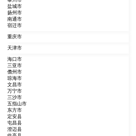
盐城市
扬州市
南通市
宿迁市
重庆市
天津市
海口市
三亚市
儋州市
琼海市
文昌市
万宁市
三沙市
五指山市
东方市
定安县
屯昌县
澄迈县
临高县