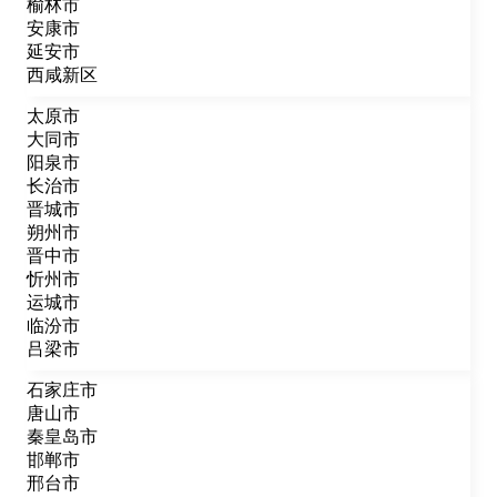
榆林市
安康市
延安市
西咸新区
太原市
大同市
阳泉市
长治市
晋城市
朔州市
晋中市
忻州市
运城市
临汾市
吕梁市
石家庄市
唐山市
秦皇岛市
邯郸市
邢台市