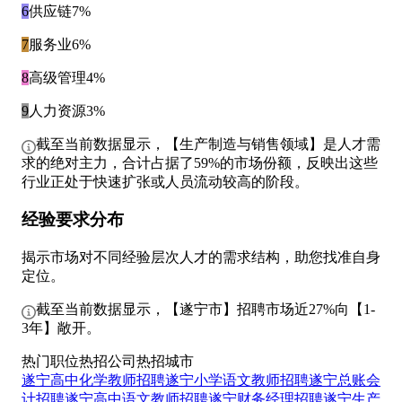
6
供应链
7%
7
服务业
6%
8
高级管理
4%
9
人力资源
3%
截至当前数据显示，【生产制造与销售领域】是人才需
求的绝对主力，合计占据了59%的市场份额，反映出这些
行业正处于快速扩张或人员流动较高的阶段。
经验要求分布
揭示市场对不同经验层次人才的需求结构，助您找准自身
定位。
截至当前数据显示，【遂宁市】招聘市场近27%向【1-
3年】敞开。
热门职位
热招公司
热招城市
遂宁高中化学教师招聘
遂宁小学语文教师招聘
遂宁总账会
计招聘
遂宁高中语文教师招聘
遂宁财务经理招聘
遂宁生产