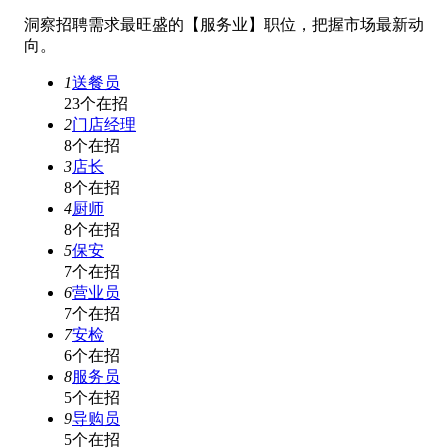
洞察招聘需求最旺盛的【服务业】职位，把握市场最新动
向。
1
送餐员
23个在招
2
门店经理
8个在招
3
店长
8个在招
4
厨师
8个在招
5
保安
7个在招
6
营业员
7个在招
7
安检
6个在招
8
服务员
5个在招
9
导购员
5个在招