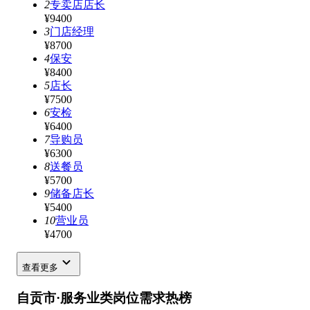
2
专卖店店长
¥9400
3
门店经理
¥8700
4
保安
¥8400
5
店长
¥7500
6
安检
¥6400
7
导购员
¥6300
8
送餐员
¥5700
9
储备店长
¥5400
10
营业员
¥4700
查看更多
自贡市·服务业类岗位需求热榜