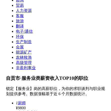
咨询
贸易
人力资源
客服
旅游
翻译
电子/通信
环保
生产制造
会展
能源矿产
农林牧渔
高级管理
非盈利事业
自贡市·服务业类薪资收入TOP10的职位
锁定【服务业】岗的高薪职位，为你的求职谈判与职业规
划提供参考。数据涨幅基于近 6 个月数据统计。
1
厨师
¥9800