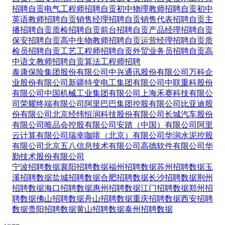
招聘
自贡电气工程师招聘
自贡初中物理教师招聘
自贡初中
英语教师招聘
自贡销售经理招聘
自贡销售代表招聘
自贡主
播招聘
自贡质检招聘
自贡前台招聘
自贡产品经理招聘
自贡
保安招聘
自贡高中生物教师招聘
自贡运营经理招聘
自贡质
检员招聘
自贡工艺工程师招聘
自贡外贸业务员招聘
自贡高
中语文教师招聘
自贡算法工程师招聘
泰康保险集团股份有限公司
中兴通讯股份有限公司
万科企
业股份有限公司
新疆特变电工集团有限公司
中联重科股份
有限公司
中国机械工业集团有限公司
上海禾赛科技有限公
司
荣耀终端有限公司
阿里巴巴集团控股有限公司
比亚迪股
份有限公司
北京经纬恒润科技股份有限公司
长城汽车股份
有限公司
唯品会控股有限公司
安踏（中国）有限公司
阿里
云计算有限公司
瑞幸咖啡（北京）有限公司
华润水泥控股
有限公司
北京五八信息技术有限公司
高德软件有限公司
华
勤技术股份有限公司
宁波招聘数据
襄阳招聘数据
福州招聘数据
苏州招聘数据
玉
溪招聘数据
盐城招聘数据
合肥招聘数据
长沙招聘数据
荆州
招聘数据
海口招聘数据
惠州招聘数据
江门招聘数据
郑州招
聘数据
佛山招聘数据
舟山招聘数据
重庆招聘数据
西安招聘
数据
贵阳招聘数据
黄山招聘数据
泰州招聘数据