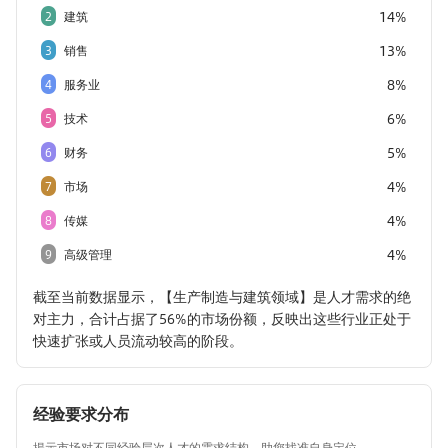
14%
2
建筑
13%
3
销售
8%
4
服务业
6%
5
技术
5%
6
财务
4%
7
市场
4%
8
传媒
4%
9
高级管理
截至当前数据显示，【生产制造与建筑领域】是人才需求的绝
对主力，合计占据了56%的市场份额，反映出这些行业正处于
快速扩张或人员流动较高的阶段。
经验要求分布
揭示市场对不同经验层次人才的需求结构，助您找准自身定位。