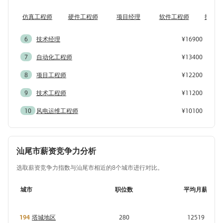
仿真工程师
硬件工程师
项目经理
软件工程师
技术负
6
技术经理
¥16900
7
自动化工程师
¥13400
8
项目工程师
¥12200
9
技术工程师
¥11200
10
风电运维工程师
¥10100
汕尾市薪资竞争力分析
选取薪资竞争力指数与汕尾市相近的8个城市进行对比。
城市
职位数
平均月薪
194
塔城地区
280
12519