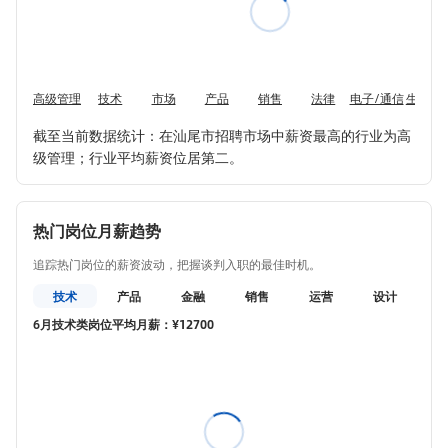
高级管理
技术
市场
产品
销售
法律
电子/通信
生产制
截至当前数据统计：在汕尾市招聘市场中薪资最高的行业为高
级管理；行业平均薪资位居第二。
热门岗位月薪趋势
追踪热门岗位的薪资波动，把握谈判入职的最佳时机。
技术
产品
金融
销售
运营
设计
教
6月技术类岗位平均月薪：¥12700