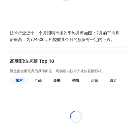
技术行业近十一个月招聘市场的平均月薪如图：7月的平均月
薪最高，为¥24500，相较前几个月的薪资有一定的下跌。
高薪职位月薪 Top 10
聚焦含金量最高的具体岗位，明确顶尖技术人才的薪酬标杆。
技术
产品
金融
销售
运营
设计
教