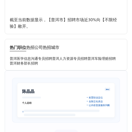
截至当前数据显示，【普洱市】招聘市场近30%向【不限经
验】敞开。
热门职位
热招公司
热招城市
普洱医学信息沟通专员招聘
普洱人力资源专员招聘
普洱车险理赔招聘
普洱财务部长招聘
陈晶晶
重构后
前置职业定位
去除泛化表达
个人总结
让内容直接服务判断