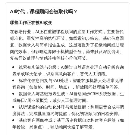
AI时代，课程顾问会被取代吗？
哪些工作正在被AI改变
在教培行业，AI正在重塑课程顾问的底层工作方式，主要替代
标准化、重复性高的执行环节，如线索初步筛选、基础信息回
复、数据录入与简单报告生成。这显著提升了初级顾问或助理
岗的效率，但影响边界限于机械型任务，尚未触及深度咨询、
复杂异议处理与情感连接等核心价值环节。
线索初步筛选与分级：AI通过自然语言处理自动分析咨询
表单或聊天记录，识别高意向客户，替代人工初筛。
标准化信息回复与FAQ处理：智能客服机器人处理常见课
程咨询（如价格、时间、地点），解放顾问处理简单问答。
数据录入与基础报表生成：AI自动同步CRM系统数据，生
成每日/周业绩概览，减少人工整理时间。
试听课邀约的自动化外呼与短信提醒：利用语音合成与调
度算法，完成批量邀约与提醒，优化初级顾问的日程安排。
基础客户画像生成：基于历史数据自动构建客户标签（如
年龄段、兴趣点），辅助顾问快速了解背景。