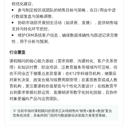
程优化建议。
参与制定校区或团队的销售目标与策略，在日/周会中进
行数据复盘与策略调整。
协助市场部开展招生活动（如讲座、直播），提供销售端
支持与转化环节把控。
维护CRM系统客户信息，确保数据准确性与跟进记录完整
性，用于分析与预测。
行业覆盖
课程顾问的核心能力基础（需求洞察、沟通转化、客户关系管
理）在知识付费、职业培训、泛教育服务等领域均可迁移。但
在不同业态下侧重点差异显著：在K12学科辅导机构，侧重应
对家长决策、政策合规与续费周期管理；在素质教育或成人教
育机构，更注重课程价值塑造与个性化方案设计；在线教育平
台则要求掌握社群运营、直播销讲等数字化转化技能，且协作
对象更偏向产品与运营团队。
💡 当前市场对课程顾问的需求正从纯销售向‘销售+服务+数据’复合
型角色演变，具备跨部门协同与数据驱动决策能力者更受青睐。