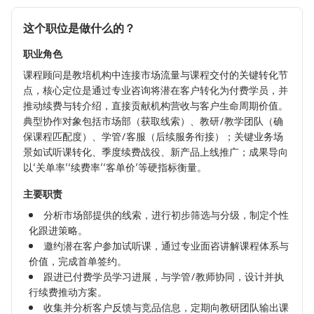
这个职位是做什么的？
职业角色
课程顾问是教培机构中连接市场流量与课程交付的关键转化节
点，核心定位是通过专业咨询将潜在客户转化为付费学员，并
推动续费与转介绍，直接贡献机构营收与客户生命周期价值。
典型协作对象包括市场部（获取线索）、教研/教学团队（确
保课程匹配度）、学管/客服（后续服务衔接）；关键业务场
景如试听课转化、季度续费战役、新产品上线推广；成果导向
以‘关单率’‘续费率’‘客单价’等硬指标衡量。
主要职责
分析市场部提供的线索，进行初步筛选与分级，制定个性
化跟进策略。
邀约潜在客户参加试听课，通过专业面咨讲解课程体系与
价值，完成首单签约。
跟进已付费学员学习进展，与学管/教师协同，设计并执
行续费推动方案。
收集并分析客户反馈与竞品信息，定期向教研团队输出课