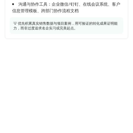
沟通与协作工具：企业微信/钉钉、在线会议系统、客户
信息管理模板、跨部门协作流程文档
从零切入需掌握最小能力闭环：基础销售流程、行业知识、工
更匹配教育学、心理学、市场营销等专业背景，最需补齐销售
可迁移数据分析、系统思维与工具学习能力，需补齐面对面沟
具使用，并通过可验证项目展示潜力。
实战经验与行业工具应用能力。
通转化与教培行业知识。
💡 优先积累真实销售数据与项目案例，用可验证的转化成果证明能
力，而非过度追求名企实习或完美起点。
完成在线销售课程（如Coursera销售专项）
教育机构销售实习（如新东方、学而思）
利用数据分析技能优化销售漏斗模型
模拟或真实参与教育产品推广项目
模拟销售项目（校园课程推广）
将技术文档能力转化为课程方案撰写
使用CRM工具完成客户跟进全流程演练
在线教育平台社群运营实践
参与教育科技公司销售支持项目
作为求职者，如何构建匹配职位能力的简历
作为求职者，如何分析这个职位的成长
产出个人销售案例分析与优化建议报告
教育咨询师资格证备考
考取教育行业基础认证（如教师资格证）
获取行业入门认证（如教育咨询师）
个人销售数据复盘报告
搭建个人销售数据监控小工具
有哪些职业成长路径？
不同阶段，应突出哪些核心能力？
专业深化路径
课程顾问的价值评估是一个动态过程，随经验增长，怎么写简
历才不会显得要么太浅，要么过度包装？
课程顾问在教培行业通过深度掌握课程体系、转化方法论与客
户生命周期管理实现专业成长，核心价值在于提升转化率与续
应届（0-1年）
1-3年
3-5年
5-10年
费率。常见瓶颈包括对产品理解不足、难以应对家长异议、续
能力侧重：能独立完成标准课程咨询全流程，包括线索筛
费周期压力等，典型术语如‘试听课转化率’、‘关单’、‘续费漏
选、试听课邀约与首单转化，承担每日20+咨询量，通过‘早
斗’等。
启动晚分享’日会接受主管陪谈与数据复盘。
初级顾问：负责标准课程咨询与试听课跟进，需掌握基础
表现方式：负责 + 课程咨询与试听课跟进 + 实现试听课
销售话术与课程大纲，考核指标为试听课到场率与首次转化
到场率45%以上、首单转化率18%。