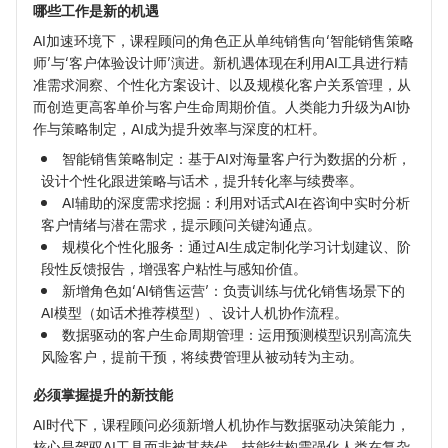
哪些工作是新的机遇
AI加速环境下，课程顾问的角色正从单纯销售向‘智能销售策略
师’与‘客户体验设计师’演进。新机遇体现在利用AI工具进行精
准需求洞察、个性化方案设计、以及规模化客户关系管理，从
而创造更高客单价与客户生命周期价值。人类能力升级为AI协
作与策略制定，AI成为提升效率与深度的杠杆。
智能销售策略制定：基于AI对海量客户行为数据的分析，
设计个性化跟进策略与话术，提升转化率与续费率。
AI辅助的深度需求挖掘：利用对话式AI在咨询中实时分析
客户情绪与潜在需求，提示顾问关键沟通点。
规模化个性化服务：通过AI生成定制化学习计划建议、阶
段性反馈报告，增强客户粘性与感知价值。
新增角色如‘AI销售运营’：负责训练与优化销售场景下的
AI模型（如话术推荐模型）、设计人机协作流程。
数据驱动的客户生命周期管理：运用预测模型识别高流失
风险客户，提前干预，将续费管理从被动转为主动。
必须掌握提升的新技能
AI时代下，课程顾问必须新增人机协作与数据驱动决策能力，
核心是驾驭AI工具而非被其替代。技能结构需强化人类在复杂