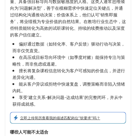
量、具备强目标导向与数据敏感度的人格。这类人通常思维倾
向为‘问题解决型’，善于在模糊需求中快速定位关键点，并通
过结构化沟通推动决策；价值体系上，他们认可‘销售即服
务’，将业绩视为专业价值的自然结果。在教培行业生态中，这
些特质能转化为高效的试听课转化、持续的续费推动以及深度
的客户信任建立。
偏好通过数据（如转化率、客户反馈）驱动行动与决策，
而非仅凭直觉。
在高压或目标导向环境中（如季度对赌）能保持专注与策
略性，而非焦虑或逃避。
擅长将复杂课程信息转化为客户可感知的价值点，并进行
差异化沟通。
能从客户异议或拒绝中快速复盘，调整策略而非陷入情绪
内耗。
享受‘建立关系-解决问题-达成结果’的完整闭环，并从中
获得成就感。
立即上传简历查看我的描述匹配岗位“软要求”吗？
哪些人可能不太适合