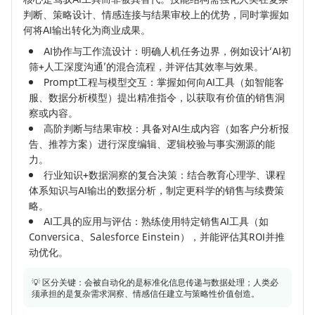
判断、策略设计、情感连接与结果审校上的优势，同时掌握如
何将AI输出转化为商业成果。
AI协作与工作流设计：明确人机任务边界，例如设计‘AI初
筛+人工深度沟通’的混合流程，并评估其效率与效果。
Prompt工程与模型交互：掌握如何向AI工具（如智能客
服、数据分析模型）提出精准指令，以获取有价值的销售洞
察或内容。
高阶判断与结果审校：具备对AI生成内容（如客户分析报
告、推荐方案）进行深度编辑、逻辑校验与事实溯源的能
力。
行业知识+数据洞察的复合决策：结合教育心理学、课程
体系知识与AI输出的数据分析，制定更科学的销售与续费策
略。
AI工具的应用与评估：熟练使用特定销售AI工具（如
Conversica、Salesforce Einstein），并能评估其ROI并推
动优化。
💡 区分关键：会被自动化的是标准化信息传递与数据处理；人类必
须承担的是复杂需求洞察、情感信任建立与策略性价值创造。