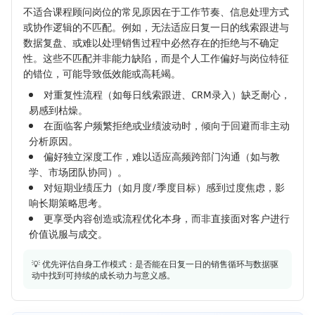
不适合课程顾问岗位的常见原因在于工作节奏、信息处理方式
或协作逻辑的不匹配。例如，无法适应日复一日的线索跟进与
数据复盘、或难以处理销售过程中必然存在的拒绝与不确定
性。这些不匹配并非能力缺陷，而是个人工作偏好与岗位特征
的错位，可能导致低效能或高耗竭。
对重复性流程（如每日线索跟进、CRM录入）缺乏耐心，
易感到枯燥。
在面临客户频繁拒绝或业绩波动时，倾向于回避而非主动
分析原因。
偏好独立深度工作，难以适应高频跨部门沟通（如与教
学、市场团队协同）。
对短期业绩压力（如月度/季度目标）感到过度焦虑，影
响长期策略思考。
更享受内容创造或流程优化本身，而非直接面对客户进行
价值说服与成交。
💡 优先评估自身工作模式：是否能在日复一日的销售循环与数据驱
动中找到可持续的成长动力与意义感。