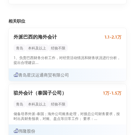
工作机构的对接。（2） 负责产品采购核算、销售核算、费用审核报
销、报税等会计核算业务处理。（3） 协助销售人员进行销售客户管
理、应收账款管理、客户授信控制等业务。（4） 负责到港产品的清
关费用、物流费用的审核处理。（5） 负责定期向公司总部汇报工
相关职位
作。三、薪资福利薪资：
1.0-1....
外派巴西的海外会计
1.1-2.1万
青岛
本科及以上
经验不限
1、负责巴西财务分析工作，对经营活动情况和财务状况进行分析，
提出合理建议
2.负责巴西子公司在执行过程中的资金、账务事宜，并定期向国内
青岛星汉运通商贸有限公司
上级汇报及反馈财务报表
3.负责项目执行过程中的税务资料、银行资料的归档、整理工作
驻外会计（泰国子公司）
1万-1.5万
4.协助巴西子公司会计核算合规、内控风险等自查审计
青岛
本科及以上
经验不限
5.协助巴西子公司与国内公司的对账、结算等事宜
储备培养外派-泰国；海外公司账务处理，对接总公司财务要求，按
6.协助巴西子公司与国内公司支持部门之间对接工作，内部流程处
时出具财务报表，对账、盘点等日常工作； 要求：
理工作
1、本科及以上学历，财务专业
7.协...
伟隆股份