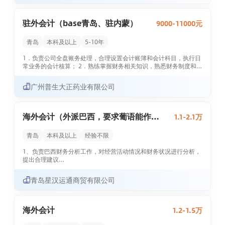
2、英语可以作为工作语言
3、外派后，待遇从优。
驻外会计（base青岛、驻内蒙）
9000-11000元
青岛
本科及以上
5-10年
1．负责公司全盘账务处理，合理设置会计账簿和会计科目，执行日
常业务的会计核算； 2．熟练掌握财务相关知识，熟悉财务制度和税
收法规，能独立完成汇算清缴工作；
3、正确进行会计处理，并依据相关的税收政策文件对业务收集相关
广州普生大正药业有限公司
备查资料；
4、按时出具财务报表、按时申报及缴纳各项税费、按时上报统计局
数据等；
5、负责公司销售发票的开具、核算工作 ；
海外会计（外派巴西，要求葡语能作为
1.1-2.1万
6、整理、装订并保管各类会计资料；
工作语言）
7、完成领导...
青岛
本科及以上
经验不限
1、负责巴西财务分析工作，对经营活动情况和财务状况进行分析，
提出合理建议
2.负责巴西子公司在执行过程中的资金、账务事宜，并定期向国内
青岛星汉运通商贸有限公司
上级汇报及反馈财务报表
3.负责项目执行过程中的税务资料、银行资料的归档、整理工作
海外会计
1.2-1.5万
4.协助巴西子公司会计核算合规、内控风险等自查审计