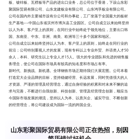
板、镀锌板、瓦楞板等产品的进出口业务，总公司位于香港，下设山东彩
聚国际贸易有限公司、山东龙建板业有限公司、山东鸿孚板业有限公司。
公司在国内外主要城市设有分公司和办事处，工厂坐落于全国最大的板材
生产基地——中国山东省滨州市博兴县工业园区。公司自成立以来始终坚持
以人为本、客户至上的原则，在同行业中始终处于领先地位，主要出口韩
国、东南亚、中东、非洲、南美、欧洲等三十多个国家和地区。
公司自成立以来始终坚持以人为本、客户至上的原则，始终走在同行业的
前沿；公司特别重视人才的发展，现有专科以上专业外贸、外语类人才50
余人，本科、研究生以上专业人才15人。强大的专业团队和先进的销售服
务理念，使公司在国际市场具有较高的知名度和市场占有率。
新时代、新挑战、新机遇。全球钢铁市场正期待我们大展宏图。公司本着
打造宏大企业品牌的目标，坚持稳健经营、长远发展，同时凭借强大的人
才资源、严谨的管理及经营理念，通过自身经验的积累和对未来不懈的追
求与完善，不断进行自我创新、科技创新、管理及经营理念创新，顺应当
今国际市场发展的潮流，坚持以人为本、以质兴企、诚实守信、不断创新
的经营理念，将公司建设成为国际一流的跨国企业。
山东彩聚国际贸易有限公司正在热招，别因
简历错过好机会