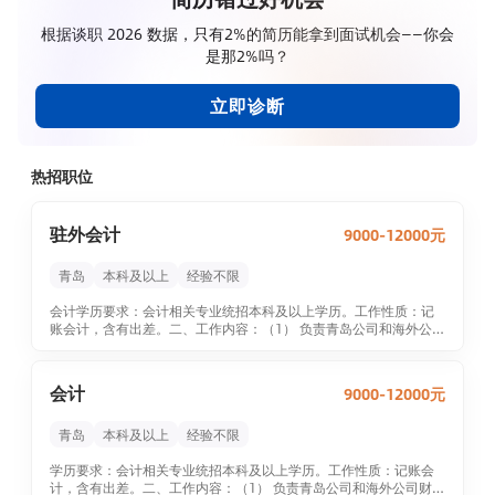
根据谈职 2026 数据，只有2%的简历能拿到面试机会——你会
是那2%吗？
立即诊断
热招职位
驻外会计
9000-12000元
青岛
本科及以上
经验不限
会计学历要求：会计相关专业统招本科及以上学历。工作性质：记
账会计，含有出差。二、工作内容：（1） 负责青岛公司和海外公司
财务工作机构的对接。（2） 负责产品采购核算、销售核算、费用审
核报销、报税等会计核算业务处理。（3） 协助销售人员进行销售客
户管理、应收账款管理、客户授信控制等业务。（4） 负责到港产品
会计
9000-12000元
的清关费用、物流费用的审核处理。（5） 负责定期向公司总部汇报
工作。三、薪资福利薪资：
1.0-...
青岛
本科及以上
经验不限
学历要求：会计相关专业统招本科及以上学历。工作性质：记账会
计，含有出差。二、工作内容：（1） 负责青岛公司和海外公司财务