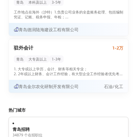
青岛
本科及以上
3-5年
5.协助巴西子公司与国内公司的对账、结算等事宜
工作地点在海外（沙特）1.负责公司业务的全盘账务处理、包括编制
6.协助巴西子公司与国内公司支持部门之间对接工作，内部流程处
凭证、记账、税务申报、年检；
理工作; ...
2.负责公司项目会计核算工作，及时完成记账、编制会计报告和其
他财务报表；
青岛德润陆海建设工程有限公司
3.负责公司基础税务等相关事项；
4.负责公司营业收入及应收账款的对账、汇总核算等相关事宜；
5.及时完成上级领导交办的其他工作；
驻外会计
1-2万
6.总账经验任职要求：
1.本科及以上学历，具有相关财务工作3年以上经验（建筑工程行业
青岛
大专及以上
1-3年
优先）;
2.具有初级会计师及...
1. 大专或以上学历，会计、财务等相关专业；
2. 2年或以上财务、会计工作经验，有大型企业工作经验者优先考
虑；
3. 熟练运用ERP财务模块，熟悉财务报表和税务管理；
青岛金尔农化研制开发有限公司
石油/化工
4. 具备较强的沟通、团队协作能力和业务分析能力；
热门城市
青岛招聘
34879 个在招职位