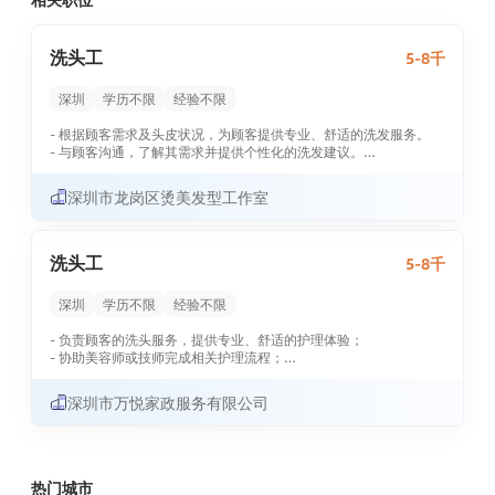
者」。
我们的不同 —— 品牌初心
洗头工
5-8千
1.我们拒绝活体交易：专注「人宠关系」的深度服务，用专业洗护、
科学寄养、贴心上门喂养，守护猫咪的健康与快乐。
深圳
学历不限
经验不限
2.预约制品质承诺：每日服务名额限量开放，拒绝流水线作业，确
保每只猫咪享受「一对一专属服务」。
- 根据顾客需求及头皮状况，为顾客提供专业、舒适的洗发服务。
- 与顾客沟通，了解其需求并提供个性化的洗发建议。
3.全深圳温暖布局：南山、福田、罗湖、宝安等区域均有门店，优
- 维护洗发区域的清洁卫生，确保每位顾客都能享受干净、整洁的环
先匹配离家最近的工作地点，让热爱与生活无缝衔接。
境。
深圳市龙岗区烫美发型工作室
- 协助发型师完成顾客的美发流程，提升整体服务质量。
岗位职责 —— 让每个细节都充满温度
【任职要求】
- 具备良好的服务意识和亲和力，能够与顾客建立良好的沟通关系。
1. 「高端洗护」：用专业构筑安全感
- 熟练掌握洗发技巧及相关护理知识，能够为顾客提供专业的洗发体
洗头工
5-8千
为猫咪提供沐浴、烘干、毛发护理等全套洗护服务，严格执行「一
验。
猫一消毒」流程等等，用轻声细语与温柔触感缓解猫咪焦虑；
- 工作认真负责，注重细节。
同时做好记录猫咪洗护前后状态（如毛发蓬松度、皮肤健康情
深圳
学历不限
经验不限
- 对美容美发行业有热情，愿意持续学习和提升自我。
况），为客户提供专业养护建议。
- 负责顾客的洗头服务，提供专业、舒适的护理体验；
2. 「寄养与上门喂养」，不止是洗护进行创收
- 协助美容师或技师完成相关护理流程；
建立「宠物档案」：记录每只猫咪的性格特点、过敏史、偏好习
- 保持工作区域整洁，确保卫生标准符合公司要求；
惯，实现服务的个性化定制。
- 配合团队完成日常运营任务，提升客户满意度。
深圳市万悦家政服务有限公司
【任职要求】
3.「美好传递者」：用细节打动客户传递科学养宠理念。
- 不限年龄、性别及工作经验，热情开朗，具备良好的服务意识；
72如果以上技能你都不会，不要紧，我们会先对你进行专业的知识
- 有责任心，能吃苦耐劳，适应灵活的工作时间；
培养和技能培训，再进行上岗。
- 具备基本的沟通能力，能够与客户友好交流；
任职要求——温柔是底色，专业是底气
- 有相关行业经验者优先，但非必须。
热门城市