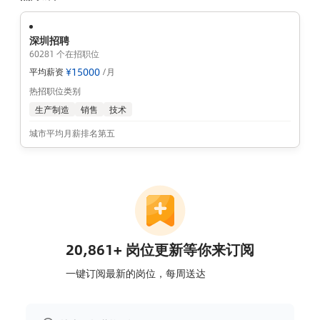
必备特质：
热爱猫咪、细节控+责任心、服务意识。
加分项：
深圳招聘
60281 个在招职位
1.有 1 年以上猫咪洗护 / 寄养经验，持有宠物美容师证书（C 级及以
¥
15000
上）；
平均薪资
/月
热招职位类别
2.掌握基础猫咪行为学知识（如能识别应激反应并及时干预）；
生产制造
销售
技术
3.擅长用手机拍摄猫咪可爱瞬间。
工作地点 —— 全深圳门店可选，温暖触手可及
城市平均月薪排名第五
南山（前海/后海/西丽）、福田（车公庙/香蜜湖/梅林）、罗湖
（国贸/布心/翠竹）、宝安（灵芝/宝体）等10+家门店同步招聘，
可根据家庭住址优先分配，拒绝通勤焦虑！
薪资福利 —— 与温柔同行，收获成长与热爱
薪资结构：底薪+服务提成+绩效奖金
弹性工作：灵活时段（早班 10:00-19:00，晚班 13:00-22:00）；
成长赋能：定期参加猫咪行为学、高端洗护技术培训（如宠物美容
师大师课），优秀者可晋升「洗护主管」或「区域店长」；
治愈福利：员工专属猫咪洗护折扣（带自家毛孩子来享受星级服
务）、每月「员工猫咖日」（与门店寄养猫咪互动放松）。
20,861+ 岗位更新等你来订阅
期待与你共赴温柔之约
一键订阅最新的岗位，每周送达