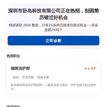
深圳市卧岛科技有限公司正在热招，别因简
历错过好机会
根据谈职 2026 数据，只有2%的简历能拿到面试机会——你会
是那2%吗？
立即诊断
热招职位
猫咪洗护师
4.5-9千
深圳
学历不限
经验不限
卧岛猫咪高端洗护师招聘 —— 贩卖温柔与美好，守护毛孩子的治愈时
光
我们不是冰冷的服务机器，而是猫咪与主人之间的温暖桥梁。在这
里，每一次洗护都是一次治愈旅程，每一次陪伴都是对「美好」的
具象化诠释。如果你相信「温柔」是可以被触摸的专业，「专注」
是对生命的尊重，欢迎加入卧岛，成为毛孩子的「治愈系守护
相关职位